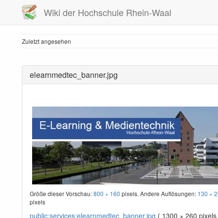
Wiki der Hochschule Rhein-Waal
Zuletzt angesehen
elearnmedtec_banner.jpg
Größe dieser Vorschau:
800 × 160
pixels. Andere Auflösungen:
130 × 2
pixels
public:services:elearnmedtec_banner.jpg
( 1300 × 260 pixels 