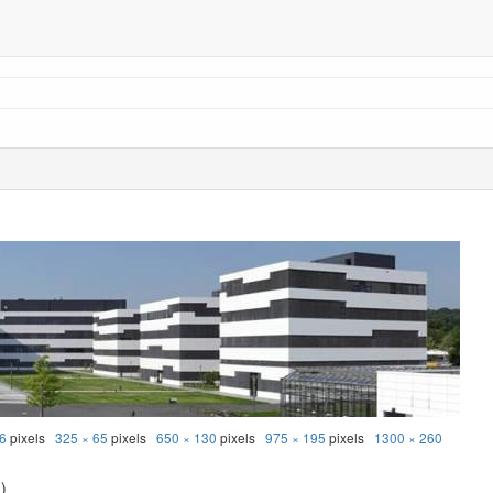
6
pixels
325 × 65
pixels
650 × 130
pixels
975 × 195
pixels
1300 × 260
)